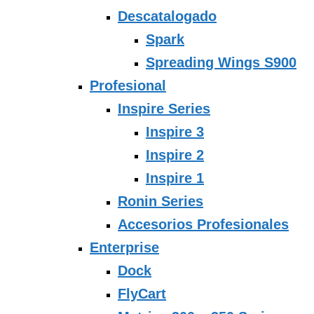
Descatalogado
Spark
Spreading Wings S900
Profesional
Inspire Series
Inspire 3
Inspire 2
Inspire 1
Ronin Series
Accesorios Profesionales
Enterprise
Dock
FlyCart