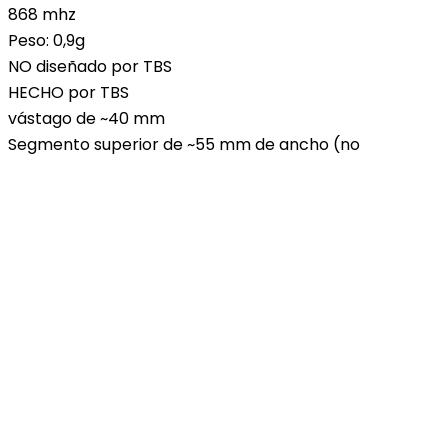
868 mhz
Peso: 0,9g
NO diseñado por TBS
HECHO por TBS
vástago de ~40 mm
Segmento superior de ~55 mm de ancho (no
elementos RF)
Funciona muy bien con el TBS Crossfire Nano Rx
Esta antena está fabricada por TBS pero negarán
fabricarla porque sus ingenieros no reconocen su
existencia.
Crossfire es un hermoso protocolo, robusto y
confiable. Han gastado interminables dólares y horas
perfeccionando este asombroso protocolo. Este
diseño de antena en particular arruina todo eso. PERO,
normalmente no necesitamos alejarnos 40 km. Esta