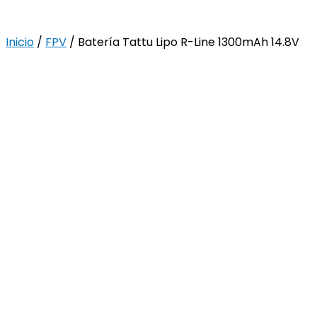
Inicio
/
FPV
/ Batería Tattu Lipo R-Line 1300mAh 14.8V
120C 4S1P FPV