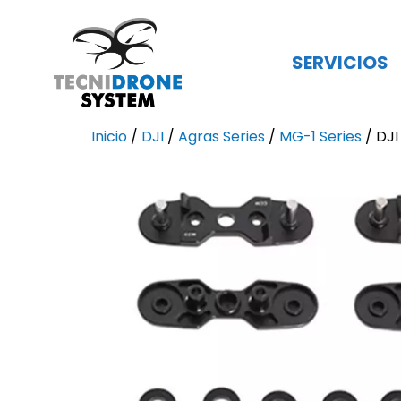
Saltar
al
contenido
SERVICIOS
Inicio
/
DJI
/
Agras Series
/
MG-1 Series
/ DJI