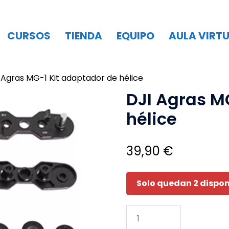
CURSOS
TIENDA
EQUIPO
AULA VIRT
 Agras MG-1 Kit adaptador de hélice
DJI Agras M
hélice
39,90
€
Solo quedan 2 dispon
DJI
Agras