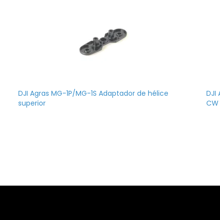
DJI Agras MG-1P/MG-1S Adaptador de hélice
DJI
superior
CW 