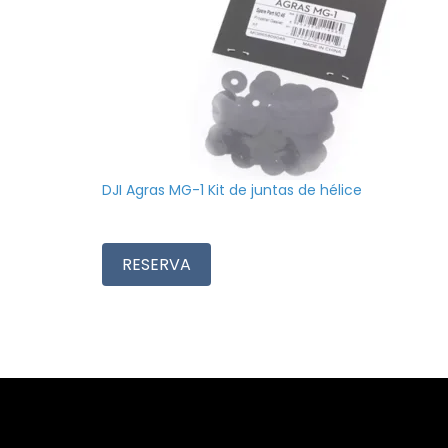
DJI Agras MG-1 Kit de juntas de hélice
RESERVA