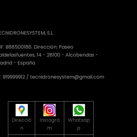
ECNIDRONESYSTEM, S.L.
IF: B88500186. Dirección: Paseo
aldelasfuentes, 14 - 28100 - Alcobendas -
adrid - España
f. 919999912 / tecnidronesystem@gmail.com
Direcció
Instagra
Whatsap
n
m
p