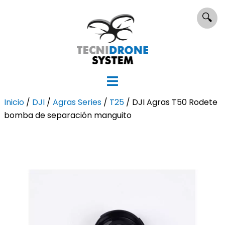
Saltar
🔍
al
contenido
Inicio
/
DJI
/
Agras Series
/
T25
/ DJI Agras T50 Rodete
bomba de separación manguito