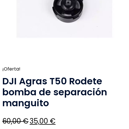
¡Oferta!
DJI Agras T50 Rodete
bomba de separación
manguito
El
El
60,00
€
35,00
€
precio
precio