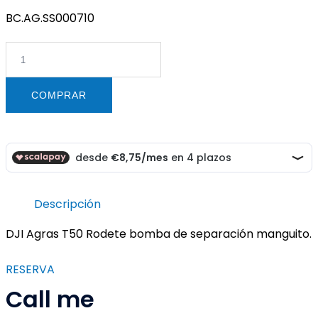
original
actual
BC.AG.SS000710
era:
es:
60,00 €.
35,00 €.
DJI
Agras
T50
COMPRAR
Rodete
bomba
de
separación
manguito
cantidad
Descripción
DJI Agras T50 Rodete bomba de separación manguito.
RESERVA
Call me