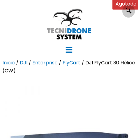
Agotado
Saltar
🔍
al
contenido
Inicio
/
DJI
/
Enterprise
/
FlyCart
/ DJI FlyCart 30 Hélice
(CW)