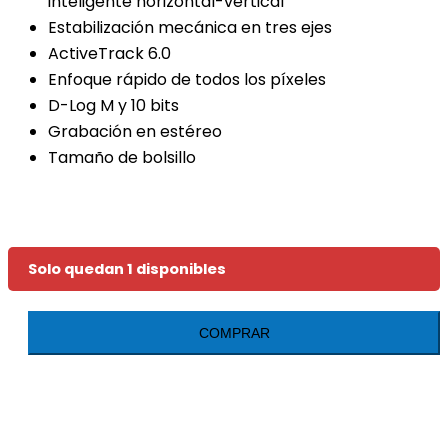
inteligente horizontal-vertical
Estabilización mecánica en tres ejes
ActiveTrack 6.0
Enfoque rápido de todos los píxeles
D-Log M y 10 bits
Grabación en estéreo
Tamaño de bolsillo
Solo quedan 1 disponibles
DJI
COMPRAR
Osmo
Pocket
3
cantidad