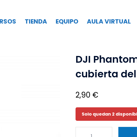
RSOS
TIENDA
EQUIPO
AULA VIRTUAL
tom 4
/ DJI Phantom 4 Pro Protector de cubierta del tren de at
DJI Phantom
cubierta del 
2,90
€
Solo quedan 2 disponib
DJI