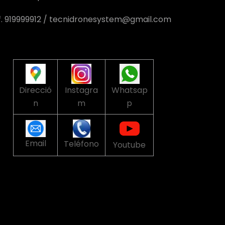
f. 919999912 / tecnidronesystem@gmail.com
Direcció
Instagra
Whatsap
n
m
p
Email
Teléfono
Youtube