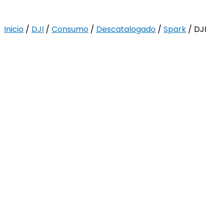
Inicio
/
DJI
/
Consumo
/
Descatalogado
/
Spark
/ DJI
Spark Cubierta superior (roja)