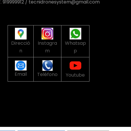
f. 919999912 / tecnidronesystem@gmail.com
Direcció
Instagra
Whatsap
n
m
p
Email
Teléfono
Youtube