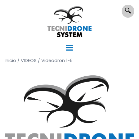
Saltar
🔍
al
contenido
Inicio
/
VIDEOS
/ Videodron 1-6