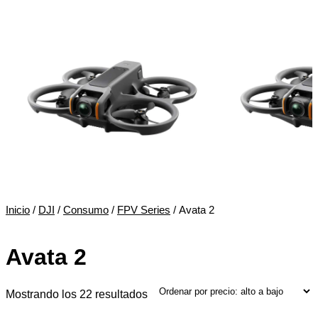
Inicio
/
DJI
/
Consumo
/
FPV Series
/ Avata 2
Avata 2
Ordenado
Mostrando los 22 resultados
por