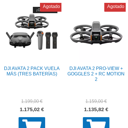
precio:
Agotado
Agotado
¡OFERTA!
alto
a
bajo
DJI AVATA 2 PACK VUELA
DJI AVATA 2 PRO-VIEW +
MÁS (TRES BATERÍAS)
GOGGLES 2 + RC MOTION
2
1.199,00
€
1.159,00
€
El
El
El
El
1.175,02
€
1.135,82
€
precio
precio
precio
precio
original
actual
original
actual