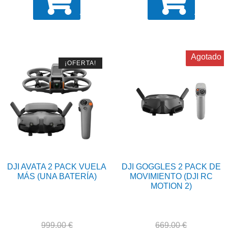
era:
es:
era:
es:
AÑADIR
AÑADIR
1.199,00 €.
1.175,02 €.
1.159,00 €.
1.135,82
Agotado
¡OFERTA!
DJI AVATA 2 PACK VUELA
DJI GOGGLES 2 PACK DE
MÁS (UNA BATERÍA)
MOVIMIENTO (DJI RC
MOTION 2)
999,00
€
669,00
€