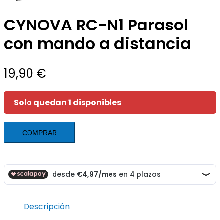
CYNOVA RC-N1 Parasol
con mando a distancia
19,90
€
Solo quedan 1 disponibles
CYNOVA
COMPRAR
RC-
N1
Parasol
con
mando
a
Descripción
distancia