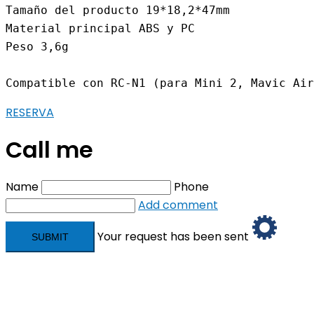
Tamaño del producto 19*18,2*47mm

cantidad
Material principal ABS y PC

Peso 3,6g

Compatible con RC-N1 (para Mini 2, Mavic Air
RESERVA
Call me
Name
Phone
Add comment
Your request has been sent