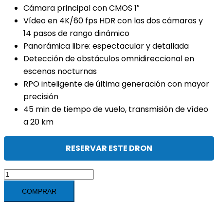
original
actual
Cámara principal con CMOS 1″
era:
es:
Vídeo en 4K/60 fps HDR con las dos cámaras y
1.099,00 €.
1.077,02 €.
14 pasos de rango dinámico
Panorámica libre: espectacular y detallada
Detección de obstáculos omnidireccional en
escenas nocturnas
RPO inteligente de última generación con mayor
precisión
45 min de tiempo de vuelo, transmisión de vídeo
a 20 km
RESERVAR ESTE DRON
DJI
Air
COMPRAR
3S
(DJI