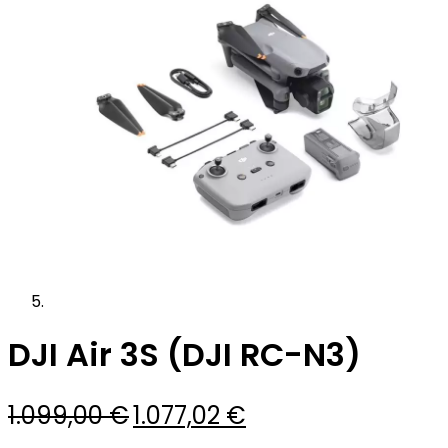
DJI Air 3S (DJI RC-N3)
El
El
1.099,00
€
1.077,02
€
precio
precio