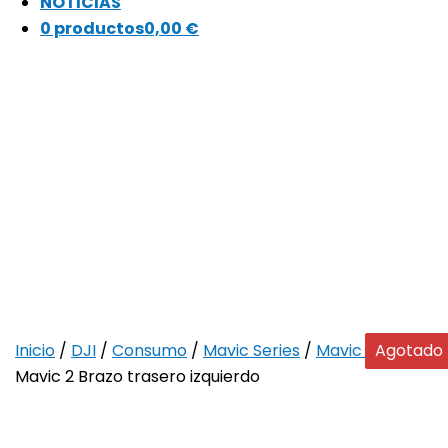
NOTICIAS
0 productos
0,00 €
Inicio
/
DJI
/
Consumo
/
Mavic Series
/
Mavic 2
/ DJI
Agotado
Mavic 2 Brazo trasero izquierdo