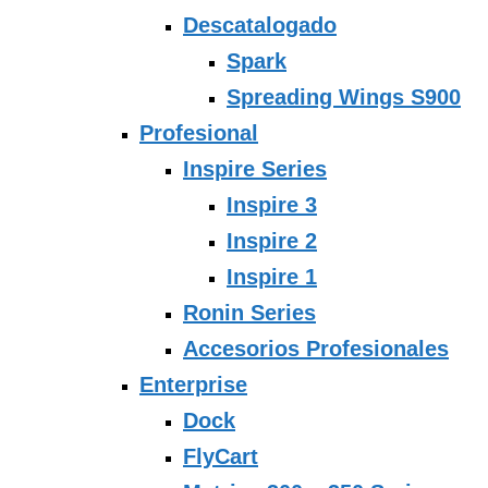
Descatalogado
Spark
Spreading Wings S900
Profesional
Inspire Series
Inspire 3
Inspire 2
Inspire 1
Ronin Series
Accesorios Profesionales
Enterprise
Dock
FlyCart