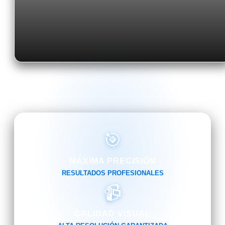
🎯
MÁXIMA PRECISIÓN
RESULTADOS PROFESIONALES
📹
CALIDAD VISUAL