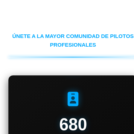
¡ALUMNOS
FORMADOS!
ÚNETE A LA MAYOR COMUNIDAD DE PILOTOS
PROFESIONALES
680