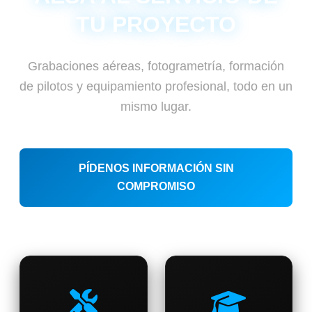
TU PROYECTO
Grabaciones aéreas, fotogrametría, formación
de pilotos y equipamiento profesional, todo en un
mismo lugar.
PÍDENOS INFORMACIÓN SIN
COMPROMISO