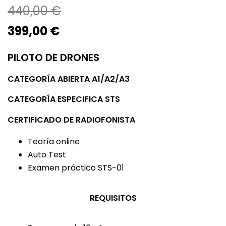
440,00
€
El
El
399,00
€
precio
precio
PILOTO DE DRONES
original
actual
era:
es:
CATEGORÍA ABIERTA A1/A2/A3
440,00 €.
399,00 €.
CATEGORÍA ESPECIFICA STS
CERTIFICADO DE RADIOFONISTA
Teoría online
Auto Test
Examen práctico STS-01
REQUISITOS