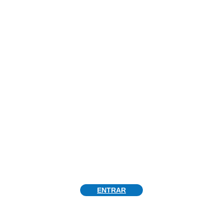
¡VISITA
NUESTRA
TIENDA!
CONSULTA EL CATÁLOGO DE DRONES
ENTRAR