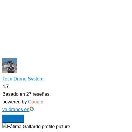
TecniDrone System
4.7
Basado en 27 reseñas.
powered by
G
o
o
g
l
e
valóranos en